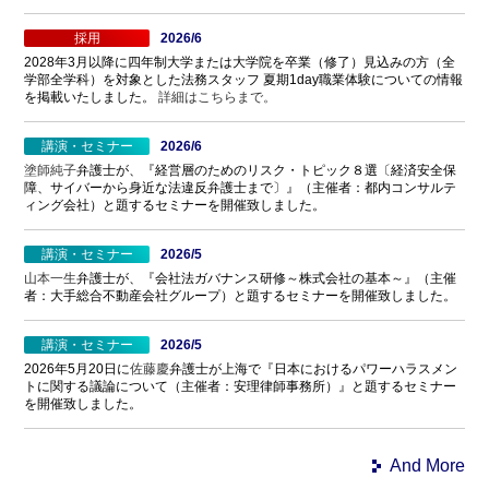
採用
2026/6
2028年3月以降に四年制大学または大学院を卒業（修了）見込みの方（全
学部全学科）を対象とした法務スタッフ 夏期1day職業体験についての情報
を掲載いたしました。
詳細はこちらまで。
講演・セミナー
2026/6
塗師純子
弁護士が、『経営層のためのリスク・トピック８選〔経済安全保
障、サイバーから身近な法違反弁護士まで〕』（主催者：都内コンサルテ
ィング会社）と題するセミナーを開催致しました。
講演・セミナー
2026/5
山本一生
弁護士が、『会社法ガバナンス研修～株式会社の基本～』（主催
者：大手総合不動産会社グループ）と題するセミナーを開催致しました。
講演・セミナー
2026/5
2026年5月20日に
佐藤慶
弁護士が上海で『日本におけるパワーハラスメン
トに関する議論について（主催者：安理律師事務所）』と題するセミナー
を開催致しました。
And More