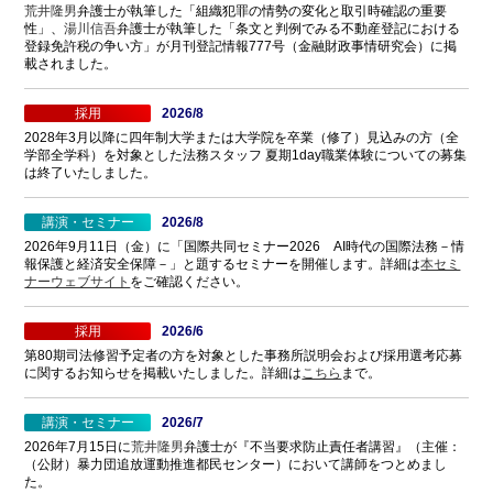
荒井隆男
弁護士が執筆した「組織犯罪の情勢の変化と取引時確認の重要
性」、
湯川信吾
弁護士が執筆した「条文と判例でみる不動産登記における
登録免許税の争い方」が月刊登記情報777号（金融財政事情研究会）に掲
載されました。
採用
2026/8
2028年3月以降に四年制大学または大学院を卒業（修了）見込みの方（全
学部全学科）を対象とした法務スタッフ 夏期1day職業体験についての募集
は終了いたしました。
講演・セミナー
2026/8
2026年9月11日（金）に「国際共同セミナー2026 AI時代の国際法務－情
報保護と経済安全保障－」と題するセミナーを開催します。詳細は
本セミ
ナーウェブサイト
をご確認ください。
採用
2026/6
第80期司法修習予定者の方を対象とした事務所説明会および採用選考応募
に関するお知らせを掲載いたしました。詳細は
こちら
まで。
講演・セミナー
2026/7
2026年7月15日に
荒井隆男
弁護士が『不当要求防止責任者講習』（主催：
（公財）暴力団追放運動推進都民センター）において講師をつとめまし
た。