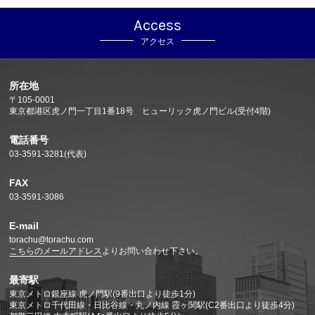
Access
アクセス
所在地
〒105-0001
東京都港区虎ノ門一丁目1番18号 ヒューリック虎ノ門ビル(受付4階)
電話番号
03-3591-3281(代表)
FAX
03-3591-3086
E-mail
torachu@torachu.com
こちらのメールアドレス
よりお問い合わせ下さい。
最寄駅
東京メトロ銀座線 虎ノ門駅(9番出口より徒歩1分)
東京メトロ千代田線・日比谷線・丸ノ内線 霞ヶ関駅(C2番出口より徒歩4分)