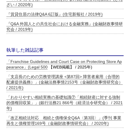
ざい / 2020年)
『賃貸住居の法律Q&A 6訂版』(住宅新報社 / 2019年)
『Q&A 外国人との共生社会における金融実務』(金融財政事情研
究会 / 2019年)
執筆した雑誌記事
「Franchise Guidelines and Court Case on Protecting Store Ap
pearance」(
Legal 500
【WEB掲載】 / 2025年)
「支店長のための労務管理講座 <第87回> 障害者雇用（合理的
配慮提供義務）」(金融法務事情2153号（金融財政事情研究会）
/ 2021年)
「わかりやすい相続実務の基礎知識⑦「相続財産に対する強制
的債権回収策」」(銀行法務21 866号（経済法令研究会） / 2021
年)
「改正相続法対応 相続と債権保全Q&A〈第3回〉」(季刊 事業
再生と債権管理169号（金融財政事情研究会） / 2020年)