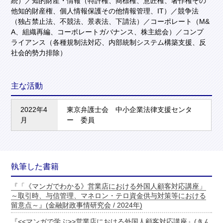
続）／知的財産・情報（特許権、商標権、意匠権、著作権その
他知的財産権、個人情報保護その他情報管理、IT）／競争法
（独占禁止法、不競法、景表法、下請法）／コーポレート（M&
A、組織再編、コーポレートガバナンス、株主総会）／コンプ
ライアンス（各種規制法対応、内部統制システム構築支援、反
社会的勢力排除）
主な活動
2022年4
東京弁護士会 中小企業法律支援センタ
月
ー 委員
執筆した書籍
『「《マンガでわかる》営業店における外国人顧客対応講座」
～取引時、与信管理、マネロン・テロ資金供与対策等における
留意点～』(金融財政事情研究会 / 2024年)
『<<マンガで学ぶ>>営業店における外国人顧客対応講座』(きん