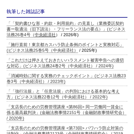
執筆した雑誌記事
「「契約書ひな形・約款・利用規約」の見直し（業務委託契約
書ー取適法（旧下請法）・フリーランス法の要点）」(ビジネス
法務26巻4号（
中央経済社
） / 2026年)
「施行直前！東京都カスハラ防止条例のポイントと実務対応」
(
ビジネス法務25巻5号（中央経済社）
/ 2025年)
「これだけは押さえておきたいハラスメント被害申告への適切
な対応」(ビジネス法務24巻2号（中央経済社） / 2024年)
「消滅時効に関する実務のチェックポイント」(ビジネス法務23
巻3号（中央経済社） / 2023年)
「「強行法規」と「任意法規」の判別における基本的な考え
方」(ビジネス法務22巻12号（中央経済社） / 2022年)
「支店長のための労務管理講座 <第86回> 同一労働同一賃金に
係る最高裁判決」(金融法務事情2151号（金融財政事情研究会）
/ 2020年)
「支店長のための労務管理講座 <第73回> パワハラ防止対策の
法制化」(金融法務事情2123号（金融財政事情研究会） / 2019