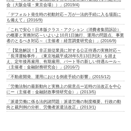
会（大阪会場・東京会場））」(2019/4)
「デフォルト発生時の初動対応～万が一法的手続に入る場面に
も備えて」(2016/9)
「これで安心！日本版クラス・アクション（消費者集団訴訟）
の概要と実務対応～いよいよ10月1日施行、運用の問題点、事業
者のとるべき対応～（主催者：経営調査研究会）」(2016/9)
「【緊急解説！】非正規従業員に対する公正待遇の実務対応～
「長澤運輸事件」（東京地裁平成28年5月13日判決）を踏ま
え、定年後再雇用、有期雇用、パート等の新しい待遇ルール～
（主催者：金融財務研究会）」(2016/7)
「不動産開発、運用における倒産手続の影響」(2015/12)
「労働法制の最新動向と実務上の留意点ー近時の法改正を中心
にー（主催者：金融財政事情研究会）」(2013/5)
「派遣労働に係る法的諸問題：派遣労働の制度概要、行政の動
向と裁判例の分析、労働者派遣法改正」(2013/1)