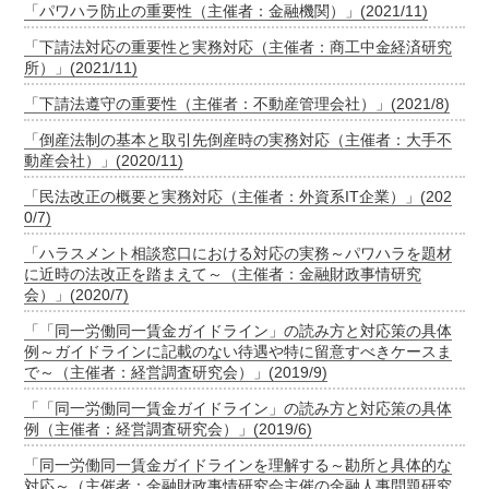
「パワハラ防止の重要性（主催者：金融機関）」(2021/11)
「下請法対応の重要性と実務対応（主催者：商工中金経済研究
所）」(2021/11)
「下請法遵守の重要性（主催者：不動産管理会社）」(2021/8)
「倒産法制の基本と取引先倒産時の実務対応（主催者：大手不
動産会社）」(2020/11)
「民法改正の概要と実務対応（主催者：外資系IT企業）」(202
0/7)
「ハラスメント相談窓口における対応の実務～パワハラを題材
に近時の法改正を踏まえて～（主催者：金融財政事情研究
会）」(2020/7)
「「同一労働同一賃金ガイドライン」の読み方と対応策の具体
例～ガイドラインに記載のない待遇や特に留意すべきケースま
で～（主催者：経営調査研究会）」(2019/9)
「「同一労働同一賃金ガイドライン」の読み方と対応策の具体
例（主催者：経営調査研究会）」(2019/6)
「同一労働同一賃金ガイドラインを理解する～勘所と具体的な
対応～（主催者：金融財政事情研究会主催の金融人事問題研究