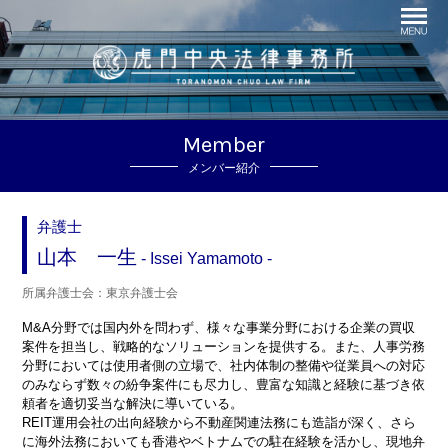
Member
メンバー紹介
弁護士
山本 一生
Issei Yamamoto
所属弁護士会：東京弁護士会
M&A分野では国内外を問わず、様々な事業分野における企業の買収
案件を担当し、戦略的なソリューションを提供する。また、人事労務
分野においては使用者側の立場で、社内体制の整備や従業員への対応
のみならず数々の紛争案件にも尽力し、豊富な知識と経験に基づき依
頼者を適切妥当な解決に導いている。
REIT運用会社の出向経験から不動産関連法務にも造詣が深く、さら
に海外法務においても香港やベトナムでの駐在経験を活かし、現地弁