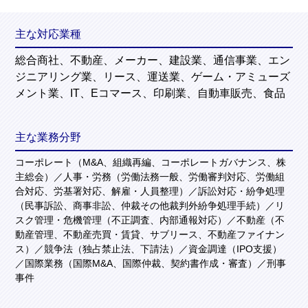
主な対応業種
総合商社、不動産、メーカー、建設業、通信事業、エン
ジニアリング業、リース、運送業、ゲーム・アミューズ
メント業、IT、Eコマース、印刷業、自動車販売、食品
主な業務分野
コーポレート（M&A、組織再編、コーポレートガバナンス、株
主総会）／人事・労務（労働法務一般、労働審判対応、労働組
合対応、労基署対応、解雇・人員整理）／訴訟対応・紛争処理
（民事訴訟、商事非訟、仲裁その他裁判外紛争処理手続）／リ
スク管理・危機管理（不正調査、内部通報対応）／不動産（不
動産管理、不動産売買・賃貸、サブリース、不動産ファイナン
ス）／競争法（独占禁止法、下請法）／資金調達（IPO支援）
／国際業務（国際M&A、国際仲裁、契約書作成・審査）／刑事
事件