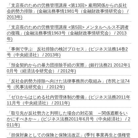
「支店長のための労務管理講座 <第13回> 雇用関係からの反社
会的勢力排除」(金融法務事情1981号（金融財政事情研究会） /
2013年)
「支店長のための労務管理講座 <第5回> メンタルヘルス不調者
の復職」(金融法務事情1963号（金融財政事情研究会） / 2013
年)
「事例で学ぶ 反社排除の検討プロセス」(ビジネス法務14巻2
号（中央経済社） / 2013年)
「預金契約からの暴力団排除手続の実際」(銀行法務21 2012年1
0月号（経済法令研究会） / 2012年)
「反社会的勢力排除へ向けた法律事務所の取組み」(市民と法74
号（民事法研究会） / 2012年)
「ゼロからはじめる社内管理体制の整備」(ビジネス法務2011年
11月号（中央経済社） / 2011年)
「取引先が反社勢力と判明した場合の対応策 ～関係遮断をい
かにすべきか～」(ビジネス法務2011年6月号（中央経済社） / 2
011年)
「担保対象としての保険と保険法改正」(季刊 事業再生と債権管