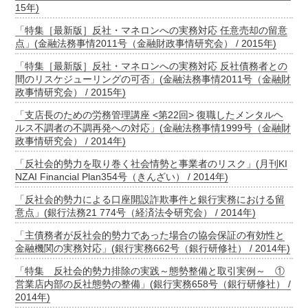
15年)
「特集［最新版］反社・マネロンへの実務対応 任意売却の留意
点」(金融法務事情2011号（金融財政事情研究会） / 2015年)
「特集［最新版］反社・マネロンへの実務対応 反社債務者との
間のリスケジューリングの可否」(金融法務事情2011号（金融財
政事情研究会） / 2015年)
「支店長のための労務管理講座 <第22回> 復職したメンタルヘ
ルス不調者の不調再発への対応」(金融法務事情1999号（金融財
政事情研究会） / 2014年)
「反社会的勢力を取り巻く社会情勢と事業者のリスク」(月刊KI
NZAI Financial Plan354号（きんざい） / 2014年)
「反社会的勢力による口座開設詐欺事件と銀行実務における留
意点」(銀行法務21 774号（経済法令研究会） / 2014年)
「主債務者が反社会的勢力であった場合の協会保証の有効性と
金融機関の実務対応」(銀行実務662号（銀行研修社） / 2014年)
「特集 反社会的勢力排除の実践～態勢整備と取引実例～ ①
営業店内部の反社態勢の整備」(銀行実務658号（銀行研修社） /
2014年)