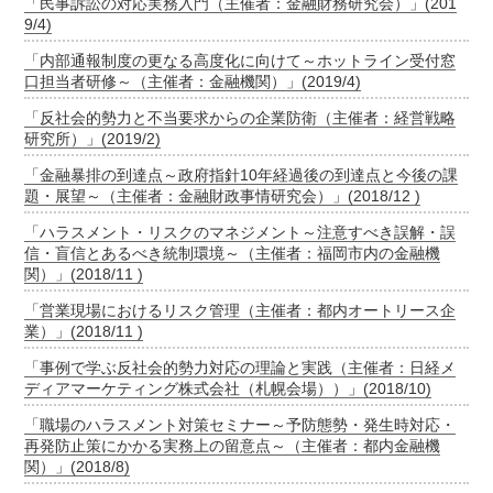
「民事訴訟の対応実務入門（主催者：金融財務研究会）」(201
9/4)
「内部通報制度の更なる高度化に向けて～ホットライン受付窓
口担当者研修～（主催者：金融機関）」(2019/4)
「反社会的勢力と不当要求からの企業防衛（主催者：経営戦略
研究所）」(2019/2)
「金融暴排の到達点～政府指針10年経過後の到達点と今後の課
題・展望～（主催者：金融財政事情研究会）」(2018/12 )
「ハラスメント・リスクのマネジメント～注意すべき誤解・誤
信・盲信とあるべき統制環境～（主催者：福岡市内の金融機
関）」(2018/11 )
「営業現場におけるリスク管理（主催者：都内オートリース企
業）」(2018/11 )
「事例で学ぶ反社会的勢力対応の理論と実践（主催者：日経メ
ディアマーケティング株式会社（札幌会場））」(2018/10)
「職場のハラスメント対策セミナー～予防態勢・発生時対応・
再発防止策にかかる実務上の留意点～（主催者：都内金融機
関）」(2018/8)