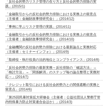
「反社会的勢力リスク管理の在り方と反社会的勢力排除の実
践」(2015/1)
「金融取引からの反社会的勢力排除における実務上の留意点
（主催者：金融財政事情研究会）」(2014/12)
「事例に学ぶリスク管理の実践」(2014/11)
「金融取引からの反社会的勢力排除における実務上の留意点
（主催者：金融財政事情研究会）」(2014/10)
「金融機関の反社会的勢力排除における最新論点と実務対応
（主催者：セミナーインフォ）」(2014/9)
「取締役・執行役員の法的地位とコンプライアンス」(2014/8)
「反社会的勢力排除の最新実務～反社排除の「確認方法」→
「検討方法」→「関係解消」のステップ毎の論点整理と実務対
応～」(2014/7)
「クレジット取引における反社会的勢力との関係遮断の実務と
留意点」(2014/6)
「第25回民暴対策拡大研修会（主催者：公益社団法人警察庁管
内特殊暴力防止対策連合会ほか）」(2014/3)