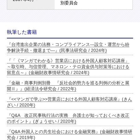
別委員会
執筆した書籍
『台湾進出企業の法務・コンプライアンス―設立・運営から紛
争解決手続・撤退まで―』(民事法研究会 / 2024年)
『「《マンガでわかる》営業店における外国人顧客対応講座」
～取引時、与信管理、マネロン・テロ資金供与対策等における
留意点～』(金融財政事情研究会 / 2024年)
『金融・商事判例別冊 『反社会的勢力を巡る判例の分析と展
開Ⅱ』』(経済法令研究会 / 2022年)
『<<マンガで学ぶ>>営業店における外国人顧客対応講座』(きん
ざい / 2020年)
『Q&A 改正民事執行法の実務 弁護士が知っておくべき改正
のポイント』(ぎょうせい / 2020年)
『Q&A 外国人との共生社会における金融実務』(金融財政事情研
究会 / 2019年)