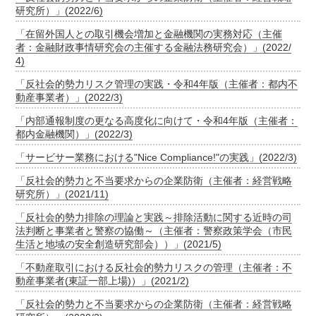
研究所）」(2022/6)
「在留外国人との取引機会増加と金融機関の実務対応（主催
者：金融財政事情研究会の主催する金融法務研究会）」(2022/
4)
「反社会的勢力リスク管理の実践・令和4年版（主催者：都内不
動産事業者）」(2022/3)
「内部通報制度の更なる高度化に向けて・令和4年版（主催者：
都内金融機関）」(2022/3)
「サービサー業務における"Nice Compliance!"の実践」(2022/3)
「反社会的勢力と不当要求からの企業防衛（主催者：経営戦略
研究所）」(2021/11)
「反社会的勢力排除の理論と実践～排除活動に関する近時の司
法判断と事業者と警察の協働～（主催者：警察政策学会（市民
生活と地域の安全創造研究部会））」(2021/5)
「不動産取引における反社会的勢力リスクの管理（主催者：不
動産事業者(東証一部上場)）」(2021/2)
「反社会的勢力と不当要求からの企業防衛（主催者：経営戦略