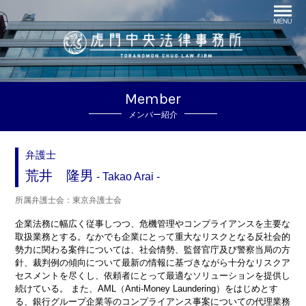
Member
メンバー紹介
弁護士
荒井 隆男
Takao Arai
所属弁護士会：東京弁護士会
企業法務に幅広く従事しつつ、危機管理やコンプライアンスを主要な
取扱業務とする。なかでも企業にとって重大なリスクとなる反社会的
勢力に関わる案件については、社会情勢、監督官庁及び警察当局の方
針、裁判例の傾向について最新の情報に基づきながら十分なリスクア
セスメントを尽くし、依頼者にとって最適なソリューションを提供し
続けている。 また、AML（Anti-Money Laundering）をはじめとす
る、銀行グループ企業等のコンプライアンス事案についての代理業務