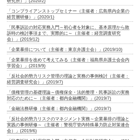
研究所）」(2020/2)
「コンプライアンストップセミナー（主催者：広島県内企業の
経営層研修）」(2020/1)
「民事訴訟の対応実務入門～初心者を対象に、基本原理から敗
訴時の検討事項まで、実際的に～（主催者：経営調査研究
会）」(2019/12)
「企業暴排について（主催者：東京弁護士会）」(2019/10)
「企業暴排を改めて考えてみる（主催者：福島県弁護士会会内
学習会）」(2019/9)
「反社会的勢力リスク管理の理論と実務の事例検討（主催者：
経営調査研究会）」(2019/7)
「債権管理の基礎理論～債権保全・法的整理・民事訴訟の実務
対応のために～（主催者：都内金融機関）」(2019/7)
「金融法務研修（主催者：都内金融機関）」(2019/7)
「反社会的勢力リスクのマネジメント実務～企業暴排の理論と
実践の事例研修～（主催者：警視庁管内特殊暴力防止対策連合
会）」(2019/6)