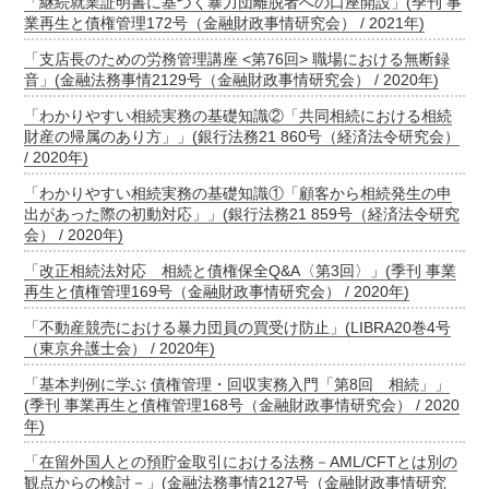
「継続就業証明書に基づく暴力団離脱者への口座開設」(季刊 事
業再生と債権管理172号（金融財政事情研究会） / 2021年)
「支店長のための労務管理講座 <第76回> 職場における無断録
音」(金融法務事情2129号（金融財政事情研究会） / 2020年)
「わかりやすい相続実務の基礎知識②「共同相続における相続
財産の帰属のあり方」」(銀行法務21 860号（経済法令研究会）
/ 2020年)
「わかりやすい相続実務の基礎知識①「顧客から相続発生の申
出があった際の初動対応」」(銀行法務21 859号（経済法令研究
会） / 2020年)
「改正相続法対応 相続と債権保全Q&A〈第3回〉」(季刊 事業
再生と債権管理169号（金融財政事情研究会） / 2020年)
「不動産競売における暴力団員の買受け防止」(LIBRA20巻4号
（東京弁護士会） / 2020年)
「基本判例に学ぶ 債権管理・回収実務入門「第8回 相続」」
(季刊 事業再生と債権管理168号（金融財政事情研究会） / 2020
年)
「在留外国人との預貯金取引における法務－AML/CFTとは別の
観点からの検討－」(金融法務事情2127号（金融財政事情研究