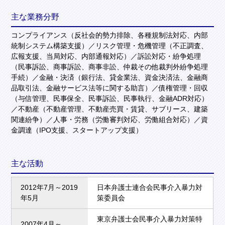
主な業務分野
コンプライアンス（反社会的勢力排除、各種規制法対応、内部
統制システム構築支援）／リスク管理・危機管理（不正調査、
広報支援、当局対応、内部通報対応）／訴訟対応・紛争処理
（民事訴訟、商事訴訟、商事非訟、仲裁その他裁判外紛争処理
手続）／金融・決済（銀行法、貸金業法、資金決済法、金融商
品取引法、金融サービス法等に関する助言）／債権管理・回収
（与信管理、民事保全、民事訴訟、民事執行、金融ADR対応）
／不動産（不動産管理、不動産売買・賃貸、サブリース、建築
関連紛争）／人事・労務（労働審判対応、労働組合対応）／資
金調達（IPO支援、スタートアップ支援）
主な活動
2012年7月～2019
日本弁護士連合会民事介入暴力対
年5月
策委員会
東京弁護士会民事介入暴力対策特
2007年4月～