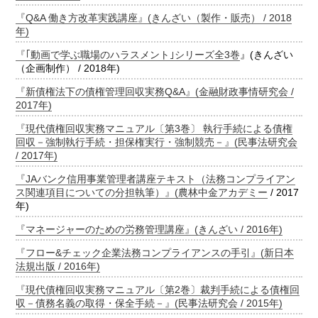
『Q&A 働き方改革実践講座』(きんざい（製作・販売） / 2018
年)
『
｢動画で学ぶ職場のハラスメント｣シリーズ全3巻
』(きんざい
（企画制作） / 2018年)
『新債権法下の債権管理回収実務Q&A』(金融財政事情研究会 /
2017年)
『現代債権回収実務マニュアル〔第3巻〕 執行手続による債権
回収－強制執行手続・担保権実行・強制競売－』(民事法研究会
/ 2017年)
『JAバンク信用事業管理者講座テキスト（法務コンプライアン
ス関連項目についての分担執筆）』(
農林中金アカデミー
/ 2017
年)
『マネージャーのための労務管理講座』(きんざい / 2016年)
『フロー&チェック企業法務コンプライアンスの手引』(新日本
法規出版 / 2016年)
『現代債権回収実務マニュアル〔第2巻〕裁判手続による債権回
収－債務名義の取得・保全手続－』(民事法研究会 / 2015年)