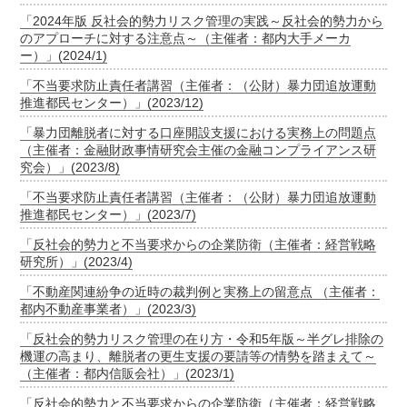
「2024年版 反社会的勢力リスク管理の実践～反社会的勢力から
のアプローチに対する注意点～（主催者：都内大手メーカ
ー）」(2024/1)
「不当要求防止責任者講習（主催者：（公財）暴力団追放運動
推進都民センター）」(2023/12)
「暴力団離脱者に対する口座開設支援における実務上の問題点
（主催者：金融財政事情研究会主催の金融コンプライアンス研
究会）」(2023/8)
「不当要求防止責任者講習（主催者：（公財）暴力団追放運動
推進都民センター）」(2023/7)
「反社会的勢力と不当要求からの企業防衛（主催者：経営戦略
研究所）」(2023/4)
「不動産関連紛争の近時の裁判例と実務上の留意点 （主催者：
都内不動産事業者）」(2023/3)
「反社会的勢力リスク管理の在り方・令和5年版～半グレ排除の
機運の高まり、離脱者の更生支援の要請等の情勢を踏まえて～
（主催者：都内信販会社）」(2023/1)
「反社会的勢力と不当要求からの企業防衛（主催者：経営戦略