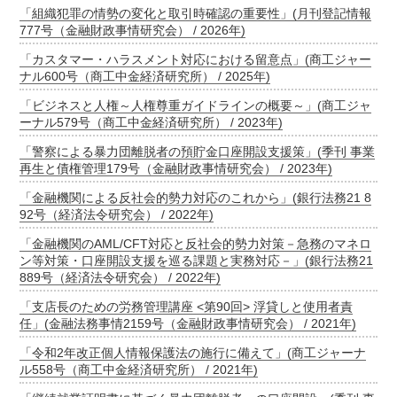
「組織犯罪の情勢の変化と取引時確認の重要性」(月刊登記情報
777号（金融財政事情研究会） / 2026年)
「カスタマー・ハラスメント対応における留意点」(商工ジャー
ナル600号（商工中金経済研究所） / 2025年)
「ビジネスと人権～人権尊重ガイドラインの概要～」(商工ジャ
ーナル579号（商工中金経済研究所） / 2023年)
「警察による暴力団離脱者の預貯金口座開設支援策」(季刊 事業
再生と債権管理179号（金融財政事情研究会） / 2023年)
「金融機関による反社会的勢力対応のこれから」(銀行法務21 8
92号（経済法令研究会） / 2022年)
「金融機関のAML/CFT対応と反社会的勢力対策－急務のマネロ
ン等対策・口座開設支援を巡る課題と実務対応－」(銀行法務21
889号（経済法令研究会） / 2022年)
「支店長のための労務管理講座 <第90回> 浮貸しと使用者責
任」(金融法務事情2159号（金融財政事情研究会） / 2021年)
「令和2年改正個人情報保護法の施行に備えて」(商工ジャーナ
ル558号（商工中金経済研究所） / 2021年)