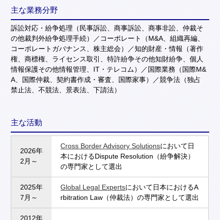
主な業務分野
訴訟対応・紛争処理（民事訴訟、商事訴訟、商事非訟、仲裁そ
の他裁判外紛争処理手続）／コーポレート（M&A、組織再編、
コーポレートガバナンス、株主総会）／知的財産・情報（著作
権、商標権、ライセンス取引、特許紛争その他知財紛争、個人
情報保護その他情報管理、IT・テレコム）／国際業務（国際M&
A、国際仲裁、契約書作成・審査、国際家事）／競争法（独占
禁止法、不競法、景表法、下請法）
主な活動
Cross Border Advisory Solutions
において日
2026年
本におけるDispute Resolution（紛争解決）
2月～
の専門家として選出
2025年
Global Legal Experts
において日本におけるA
7月～
rbitration Law（仲裁法）の専門家として選出
2012年