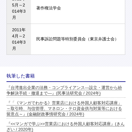
5月～2
著作権法学会
014年3
月
2011年
4月～2
民事訴訟問題等特別委員会（東京弁護士会）
014年3
月
執筆した書籍
『台湾進出企業の法務・コンプライアンス―設立・運営から紛
争解決手続・撤退まで―』(民事法研究会 / 2024年)
『「《マンガでわかる》営業店における外国人顧客対応講座」
～取引時、与信管理、マネロン・テロ資金供与対策等における
留意点～』(金融財政事情研究会 / 2024年)
『<<マンガで学ぶ>>営業店における外国人顧客対応講座』(きん
ざい / 2020年)