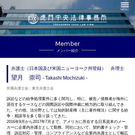
Member
メンバー紹介
弁護士（日本国及び米国ニューヨーク州登録） 弁理士
望月 崇司
Takashi Mochizuki
所属弁護士会：東京弁護士会
訴訟などの紛争処理案件に多く関与し、特に、被告／債務者が海外に
居住するケースなどの国際訴訟や国際仲裁に精力的に取り組んでき
た。その他、法分野としては知的財産権（主に著作権法）に関する紛
争・相談等を多く取り扱ってきた。
2016年9月から2017年7月まで、アメリカに所在する日系資本のメー
カーに企業内弁護士として勤務。同社において、契約書チェック・管
理、訴訟対応・管理、コンプライアンスなど企業内弁護士として幅広