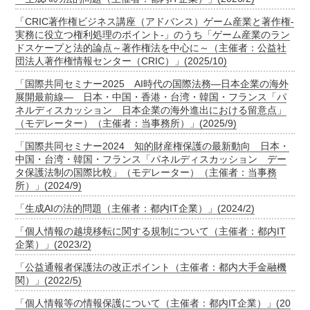
「CRIC著作権ビジネス講座（アドバンス）ゲーム産業と著作権-
実務に役立つ権利処理のポイント-」のうち「ゲーム産業のラン
ドスケープと法的論点～著作権法を中心に～（主催者：公益社
団法人著作権情報センター（CRIC）」(2025/10)
「国際共同セミナー2025 AI時代の国際法務―日本企業の海外
展開最前線― 日本・中国・香港・台湾・韓国・フランス「パ
ネルディスカッション 日本企業の海外進出における留意点」
（モデレーター）（主催者：当事務所）」(2025/9)
「国際共同セミナー2024 知的財産権保護の最新動向 日本・
中国・台湾・韓国・フランス「パネルディスカッション デー
タ保護法制の国際比較」（モデレーター）（主催者：当事務
所）」(2024/9)
「生成AIの法的問題（主催者：都内IT企業）」(2024/2)
「個人情報の越境移転に関する規制について（主催者：都内IT
企業）」(2023/2)
「公益通報者保護法の改正ポイント（主催者：都内大手金融機
関）」(2022/5)
「個人情報等の情報保護について（主催者：都内IT企業）」(20