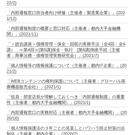
22/2)
「内部通報窓口担当者向け研修（主催者：製造業企業）」(202
1/12)
「内部通報制度の概要と窓口対応（主催者：都内大手金融機
関）」(2021/11)
「＜総合講座＞債権管理・保全・回収の実務手法（全4回・全6
講） ≪第4回≫[第5講]保全・執行 [第6講]倒産手続（主催
者：商事法務・債権管理実務研究会）」(2021/7)
「個人情報等の情報保護について（主催者：都内IT企業）」(20
21/2)
「WEBコンテンツの権利保護について（主催者：グローバル医
療機器販売会社）」(2021/1)
「役員・部室店長が理解しておくべき「内部通報制度」の重要
性（主催者：都内大手金融機関）」(2021/1)
「内部通報窓口の実務対応（主催者：都内大手金融機関）」(20
20/10)
「個人情報保護法の３年ごとの見直しとパワハラ防止対策の法
制化（主催者：都内企業）」(2020/2)