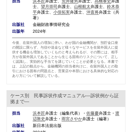
担当
浜本匠
弁護士、
荒井隆男
弁護士、
髙橋泰史
弁護
士、
望月崇司
弁護士、
山根航太
弁護士、
鈴木恭
平
弁護士、
小俣拓実
弁護士、
沖直将
弁護士（共
著）
出版社
金融財政事情研究会
出版年
2024年
今後、在留外国人の増加に伴い、わが国の金融機関が、預貯金口座
の開設に限らず、与信や送金など様々なサービスを在留外国人に提
供する機会も増加していくものと考えられるが、その際には、相手
方が在留外国人であることから生じる固有のリスクについて、正し
く認識し、実効的な手当てを講じていくことが必要となる。本書で
は、上記の観点から、金融機関の担当者向けに、在留外国人との取
引における固有の問題点と、営業店や本部における具体的な対応の
あり方について解説している。
ケース別 民事訴状作成マニュアル―訴状例から証
拠まで―
担当
浜本匠
弁護士（編集代表）・
佐藤慶
弁護士・
渡
辺敦史
弁護士・
雨宮さやか
弁護士（編著）
出版社
新日本法規出版