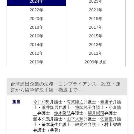
2024年
2023年
2022年
2021年
2020年
2019年
2018年
2017年
2016年
2015年
2014年
2013年
2012年
2011年
2010年
2009年以前
台湾進出企業の法務・コンプライアンス―設立・運
営から紛争解決手続・撤退まで―
担当
今井和男
弁護士・
有賀隆之
弁護士・
臺庸子
弁護
士・
荒井隆男
弁護士・
塗師純子
弁護士・
小倉慎
一
弁護士・
鈴木隆弘
弁護士・
望月崇司
弁護士・
船木久義弁護士・
山下大輝
弁護士・
佐藤慶
弁護
士・笹本花生弁護士・
韓光洋
弁護士・村上智哉
弁護士（共著）