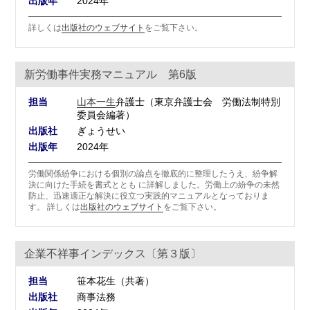
出版年
2024年
詳しくは
出版社のウェブサイト
をご覧下さい。
新労働事件実務マニュアル 第6版
担当
山本一生
弁護士（東京弁護士会 労働法制特別
委員会編著）
出版社
ぎょうせい
出版年
2024年
労働関係紛争における個別の論点を徹底的に整理したうえ、紛争解
決に向けた手続を書式ととも に詳解しました。労働上の紛争の未然
防止、迅速適正な解決に役立つ実践的マニュアルとなっておりま
す。 詳しくは
出版社のウェブサイト
をご覧下さい。
企業不祥事インデックス〔第３版〕
担当
笹本花生（共著）
出版社
商事法務