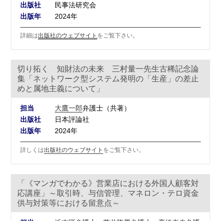
出版社
民事法研究会
出版年
2024年
詳細は
出版社のウェブサイト
をご覧下さい。
切り拓く 知財法の未来 三村量一先生古稀記念論
集「ネットワーク型システム発明の「生産」の差止
めと属地主義について」
担当
大鷹一郎
弁護士（共著）
出版社
日本評論社
出版年
2024年
詳しくは
出版社のウェブサイト
をご覧下さい。
「《マンガでわかる》営業店における外国人顧客対
応講座」～取引時、与信管理、マネロン・テロ資金
供与対策等における留意点～