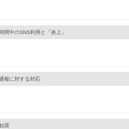
業時間中のSNS利用と「炎上」
益通報に対する対応
職勧奨