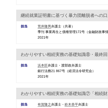
継続就業証明書に基づく暴力団離脱者への口
担当
荒井隆男
弁護士（共著）
季刊 事業再生と債権管理172号（金融財政事
2021年
わかりやすい相続実務の基礎知識⑧・最終回
担当
浜本匠
弁護士・渡部政弁護士
銀行法務21 867号（経済法令研究会）
2021年
わかりやすい相続実務の基礎知識⑦「相続財
担当
有賀隆之
弁護士・
鈴木恭平
弁護士