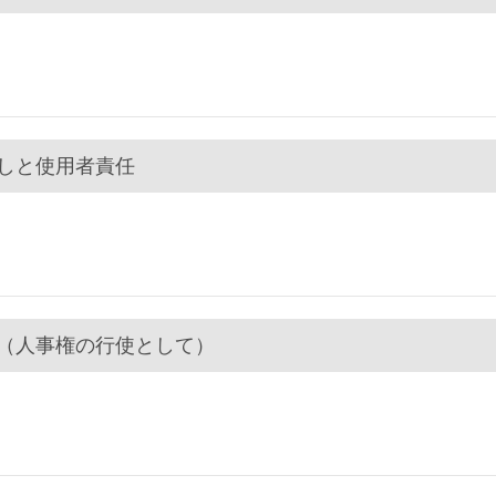
貸しと使用者責任
格（人事権の行使として）