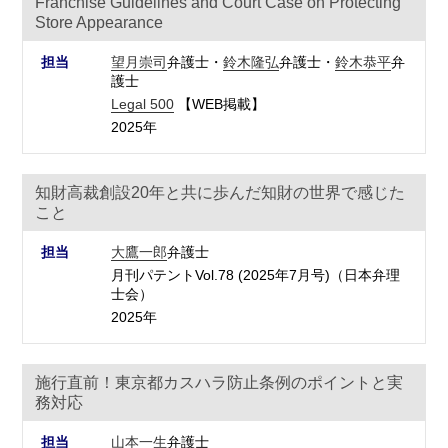
Franchise Guidelines and Court Case on Protecting
Store Appearance
担当
望月崇司
弁護士・
鈴木隆弘
弁護士・
鈴木恭平
弁
護士
Legal 500
【WEB掲載】
2025年
知財高裁創設20年と共に歩んだ知財の世界で感じた
こと
担当
大鷹一郎
弁護士
月刊パテントVol.78 (2025年7月号)（日本弁理
士会）
2025年
施行直前！東京都カスハラ防止条例のポイントと実
務対応
担当
山本一生
弁護士